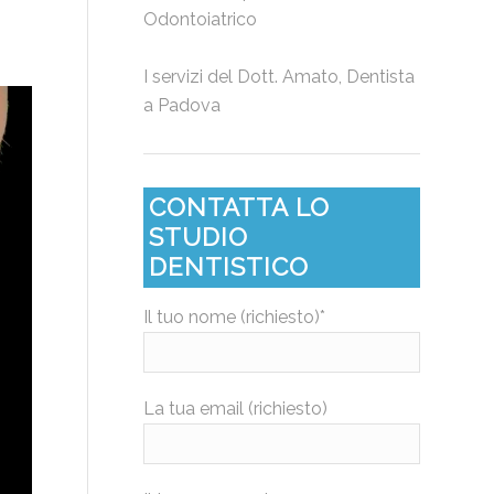
Odontoiatrico
I servizi del
Dott. Amato, Dentista
a Padova
CONTATTA LO
STUDIO
DENTISTICO
Il tuo nome (richiesto)*
La tua email (richiesto)