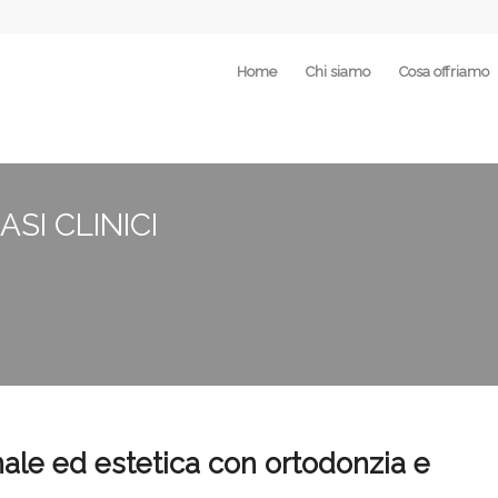
Home
Chi siamo
Cosa offriamo
SI CLINICI
nale ed estetica con ortodonzia e