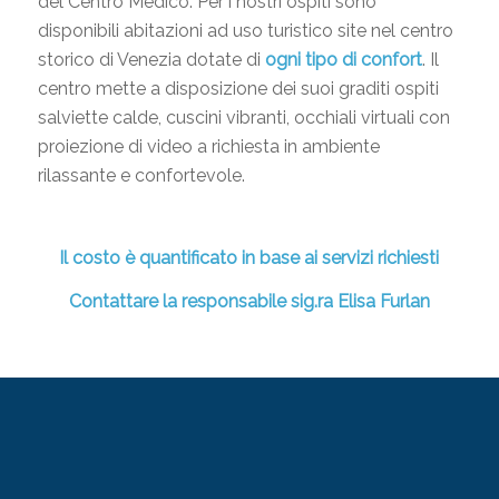
del Centro Medico. Per i nostri ospiti sono
disponibili abitazioni ad uso turistico site nel centro
storico di Venezia dotate di
ogni tipo di confort
. Il
centro mette a disposizione dei suoi graditi ospiti
salviette calde, cuscini vibranti, occhiali virtuali con
proiezione di video a richiesta in ambiente
rilassante e confortevole.
Il costo è quantificato in base ai servizi richiesti
Contattare la responsabile sig.ra Elisa Furlan