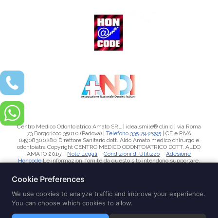
Centro Medico Odontoiatrico Amato SRL | idealsmile® clinic | via Roma
73 Borgoricco 35010 (Padova) |
Telefono 335 7942995
| CF e PIVA
04908300280 Direttore Sanitario dott. Aldo Amato medico chirurgo e
odontoiatra Copyright CENTRO MEDICO ODONTOIATRICO DOTT. ALDO
AMATO 2015 –
Note Legali
–
Condizioni di Utilizzo
–
Adesione
Honcode
Le informazioni fornite da questo sito intendono supportare,
e non sostituire, la relazione tra il paziente/visitatore del sito e il suo
medico di riferimento
Il sito corrisponde alle linee-guida inerenti l’applicazione degli art. 55-56-57 del
codice di deontologia medica (pubblicità dell’informazione sanitaria) ed è stata data
comunicazione all’Ordine dei Medici di Padova Il dott. Aldo Amato è medico chirurgo
odontoiatra ed e iscritto all’Ordine dei medici Chirurghi dell’Ordine di Padova n°4482
e all’albo degli Odontoiatri n°21. dello stesso ordine Il dott. Aldo Amato riveste il ruolo di
direttore sanitario della struttura. La visita medica tradizionale rappresenta il solo
strumento diagnostico per un efficace trattamento terapeutico Lo Studio dentistico del