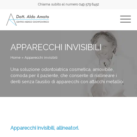
Chiama subito al numero
049 579 8452
APPARECCHI INVISIBILI
Home
»
Apparecchi invisibili
Una soluzione odontoiatrica cosmetica, amovibile,
comoda per il paziente, che consente di riallineare i
denti senza l’ausilio di apparecchi con attacchi metallici
Apparecchi invisibili, allineatori.