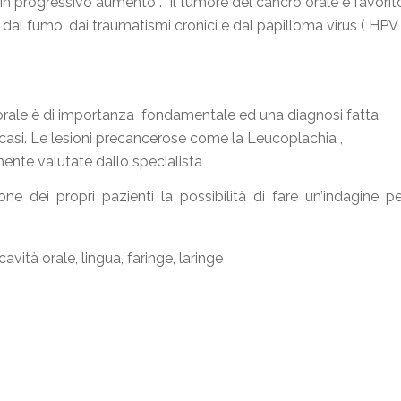
 in progressivo aumento . Il tumore del cancro orale è favorit
, dal fumo, dai traumatismi cronici e dal papilloma virus ( HPV
 orale è di importanza fondamentale ed una diagnosi fatta
asi. Le lesioni precancerose come la Leucoplachia ,
mente valutate dallo specialista
e dei propri pazienti la possibilità di fare un’indagine pe
cavità orale, lingua, faringe, laringe