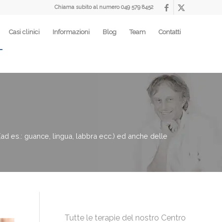
Chiama subito al numero
049 579 8452
Casi clinici
Informazioni
Blog
Team
Contatti
(ad es.: guance, lingua, labbra ecc.) ed anche delle
Tutte le terapie del nostro Centro