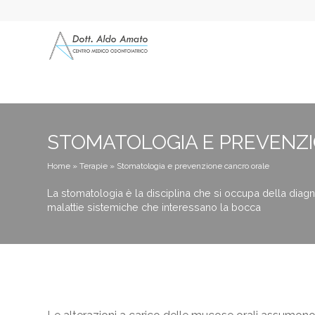
STOMATOLOGIA E PREVENZ
Home
»
Terapie
»
Stomatologia e prevenzione cancro orale
La stomatologia è la disciplina che si occupa della diagn
malattie sistemiche che interessano la bocca