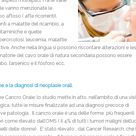
spetti molteplici. Fra le varie
ale vanno menzionate le
 aftoso ( afte ricorrenti),
ti a malattie del ricambio, a
vitaminiche e quelle
bercrcolosi, leucemia, malattie
ve. Anche nella lingua si possono riscontare alterazioni e les
mmatorie del cavo orale di natura secondaria possono essere
o, l’arsenico e il fosforo ecc.
e e la diagnosi di neoplasie orali.
e Cancro Orale: lo studio mette in atto, nell’ambito di una visi
ica, tutte le misure finalizzate ad una diagnosi precoce di
ve patologia . Il cancro orale è una delle forme più frequenti
ori come rilevato dall’OMS ( il 4% di tutti i tumori maligni dell
quelli delle donne) . E’ stato rilevato , dal Cancer Research, che 