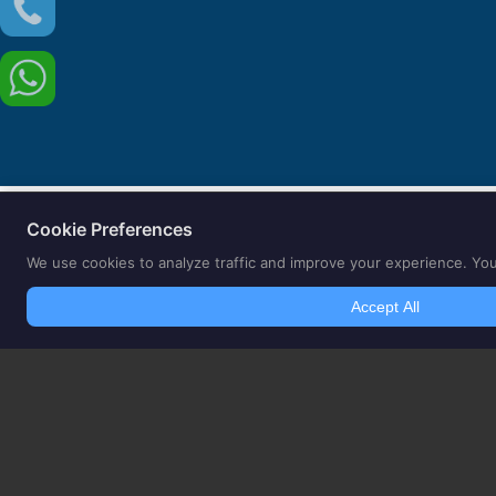
Centro Medico Odontoiatrico Amato SRL | idealsmile® clinic | via
Copyright CENTRO MEDICO ODONTOIATRICO DOTT. ALDO AMATO 20
Il sito corrisponde alle linee-guida inerenti l’applicazione degli art. 55-56-57 del cod
all’Ordine dei medici Chirurghi dell’Ordine di Padova n°4482 e all’albo degli Odontoia
trattamento terapeutico Lo Studio dentistico del dott. Amato si trova a Borgoricco a 