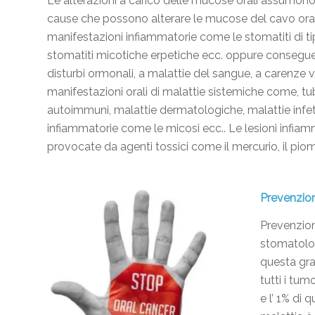
Le alterazioni a carico delle mucose orali assumono a
cause che possono alterare le mucose del cavo or
manifestazioni infiammatorie come le stomatiti di tipo
stomatiti micotiche erpetiche ecc. oppure conseguen
disturbi ormonali, a malattie del sangue, a carenze 
manifestazioni orali di malattie sistemiche come, tu
autoimmuni, malattie dermatologiche, malattie infetti
infiammatorie come le micosi ecc.. Le lesioni infia
provocate da agenti tossici come il mercurio, il piomb
Prevenzion
Prevenzion
stomatolog
questa gra
tutti i tum
e l’ 1% di 