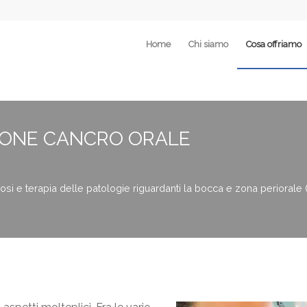
Home
Chi siamo
Cosa offriamo
IONE CANCRO ORALE
osi e terapia delle patologie riguardanti la bocca e zona periorale 