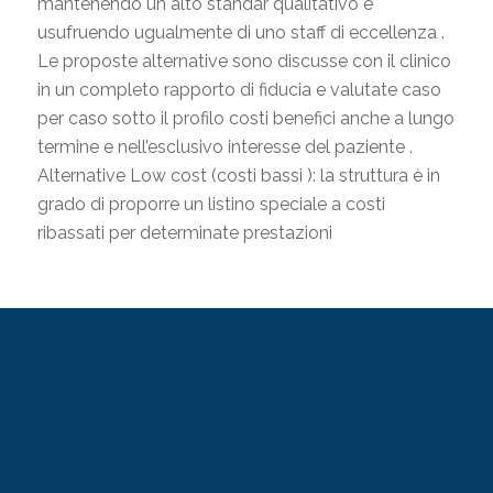
mantenendo un alto standar qualitativo e
usufruendo ugualmente di uno staff di eccellenza .
Le proposte alternative sono discusse con il clinico
in un completo rapporto di fiducia e valutate caso
per caso sotto il profilo costi benefici anche a lungo
termine e nell’esclusivo interesse del paziente .
Alternative Low cost (costi bassi ): la struttura è in
grado di proporre un listino speciale a costi
ribassati per determinate prestazioni