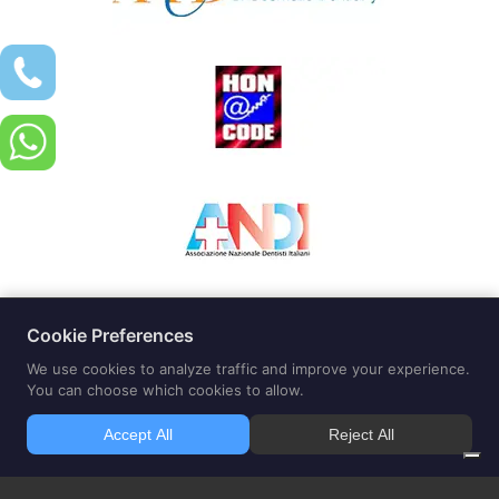
Centro Medico Odontoiatrico Amato SRL | idealsmile® clinic | via Roma
73 Borgoricco 35010 (Padova) |
Telefono 335 7942995
| CF e PIVA
04908300280 Direttore Sanitario dott. Aldo Amato medico chirurgo e
odontoiatra Copyright CENTRO MEDICO ODONTOIATRICO DOTT. ALDO
AMATO 2015 –
Note Legali
–
Condizioni di Utilizzo
–
Adesione
Honcode
Le informazioni fornite da questo sito intendono supportare,
e non sostituire, la relazione tra il paziente/visitatore del sito e il suo
medico di riferimento
Il sito corrisponde alle linee-guida inerenti l’applicazione degli art. 55-56-57 del
codice di deontologia medica (pubblicità dell’informazione sanitaria) ed è stata data
comunicazione all’Ordine dei Medici di Padova Il dott. Aldo Amato è medico chirurgo
odontoiatra ed e iscritto all’Ordine dei medici Chirurghi dell’Ordine di Padova n°4482