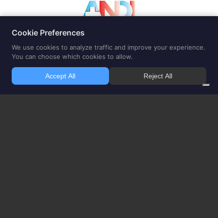
Centro Medico Odontoiatrico Amato SRL | idealsmile® clinic | via Roma
73 Borgoricco 35010 (Padova) |
Telefono 335 7942995
| CF e PIVA
04908300280 Direttore Sanitario dott. Aldo Amato medico chirurgo e
odontoiatra Copyright CENTRO MEDICO ODONTOIATRICO DOTT. ALDO
AMATO 2015 –
Note Legali
–
Condizioni di Utilizzo
–
Adesione
Honcode
Le informazioni fornite da questo sito intendono supportare,
e non sostituire, la relazione tra il paziente/visitatore del sito e il suo
medico di riferimento
Il sito corrisponde alle linee-guida inerenti l’applicazione degli art. 55-56-57 del
codice di deontologia medica (pubblicità dell’informazione sanitaria) ed è stata data
comunicazione all’Ordine dei Medici di Padova Il dott. Aldo Amato è medico chirurgo
odontoiatra ed e iscritto all’Ordine dei medici Chirurghi dell’Ordine di Padova n°4482
e all’albo degli Odontoiatri n°21. dello stesso ordine Il dott. Aldo Amato riveste il ruolo di
direttore sanitario della struttura. La visita medica tradizionale rappresenta il solo
strumento diagnostico per un efficace trattamento terapeutico Lo Studio dentistico del
dott. Amato si trova a Borgoricco a 10-15 minuti da Padova, al confine della provincia di
Treviso e Venezia e facilmente raggiungibile dai tre capoluoghi. Vicinissimo a
Camposampiero, Campodarsego, Massanzago, Noale, Mirano, S.Maria di Sala, Vigonza,
Resana, Castelfranco, Vigodarzere, Cadoneghe e Carmignano di Brenta.
Home
|
Blog
|
Servizi Generali
|
Team Medico
|
Contatti
|
Privacy Policy
|
Cookie Policy
|
Preferenze
Cookie