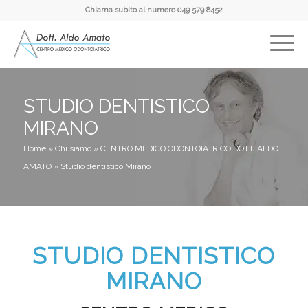
Chiama subito al numero
049 579 8452
STUDIO DENTISTICO
MIRANO
Home
»
Chi siamo
»
CENTRO MEDICO ODONTOIATRICO DOTT. ALDO
AMATO
»
Studio dentistico Mirano
STUDIO DENTISTICO
MIRANO