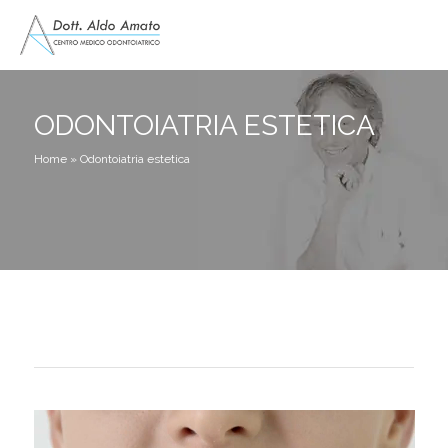
ODONTOIATRIA ESTETICA
Home
»
Odontoiatria estetica