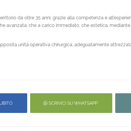
territorio da oltre
35 anni
, grazie alla competenza e all’esperi
, che avanzata, che a carico immediato, che estetica, mediante 
apposita unità operativa chirurgica, adeguatamente attrezzata,
UBITO
SCRIVICI SU WHATSAPP