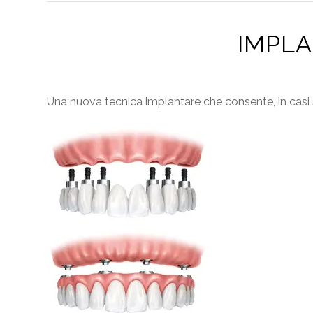
IMPLA
Una nuova tecnica implantare che consente, in casi se