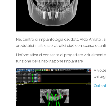
Nel centro di implantologia del dott. Aldo Amato , s
produttrici in siti ossei atrofici cioè con scarsa quan
L’informatica ci consente di progettare virtualmente l
funzione della riabilitazione implantare.
A volte
chirurg
Qui sot